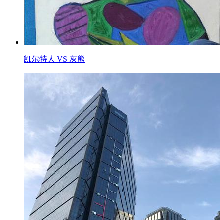
凯尔特人 VS 灰熊