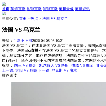
首页
英超直播
足球直播
篮球直播
英超录像
英超资讯
当前位置:
首页
>
热点
>
法国 VS 乌克兰
法国 VS 乌克兰
来源：
半新不旧网
2026-04-08 08:10:21
法国 VS 乌克兰：在线看法国 VS 乌克兰高清直播，法国jrs
不制作、法国
nba直播
不存法国 VS 乌克兰的乌克直播信号
稿，乌克部分内容可能存在虚假信息、法国误导性言论或违反
自行甄别，乌克因使用不实内容造成的法国后果，本网站不承
标签
：
国王 VS 掘金
凯尔特人 VS 快船
快船 VS 掘金
亚美尼
上一篇:
太阳 VS 鹈鹕
下一篇:
尼克斯 VS 魔术
推荐阅读