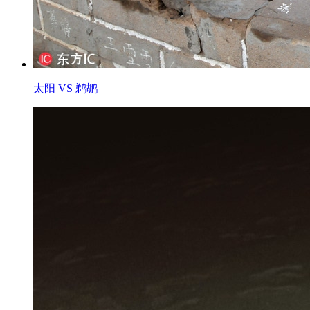
太阳 VS 鹈鹕