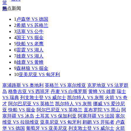
热点新闻
1
卢森堡 VS 德国
2
希腊 VS 苏格兰
3
活塞 VS 公牛
4
国王 VS 掘金
5
快船 VS 老鹰
6
雷霆 VS 湖人
7
雄鹿 VS 湖人
8
雄鹿 VS 黄蜂
9
森林狼 VS 掘金
10
亚美尼亚 VS 匈牙利
塞浦路斯 VS 奥地利
英格兰 VS 塞尔维亚
克罗地亚 VS 法罗群
岛
格鲁吉亚 VS 西班牙
丹麦 VS 白俄罗斯
黄蜂 VS 雄鹿
瑞士
VS 瑞典
列支敦士登 VS 威尔士
凯尔特人 VS 灰熊
火箭 VS 奇
才
阿尔巴尼亚 VS 英格兰
凯尔特人 VS 灰熊
挪威 VS 爱沙尼
亚
快船 VS 掘金
阿尔巴尼亚 VS 英格兰
直布罗陀 VS 黑山
阿
塞拜疆 VS 冰岛
土耳其 VS 保加利亚
阿塞拜疆 VS 法国
塞尔
维亚 VS 拉脱维亚
亚美尼亚 VS 匈牙利
鹈鹕 VS 开拓者
卢森
堡 VS 德国
葡萄牙 VS 亚美尼亚
列支敦士登 VS 威尔士
火箭