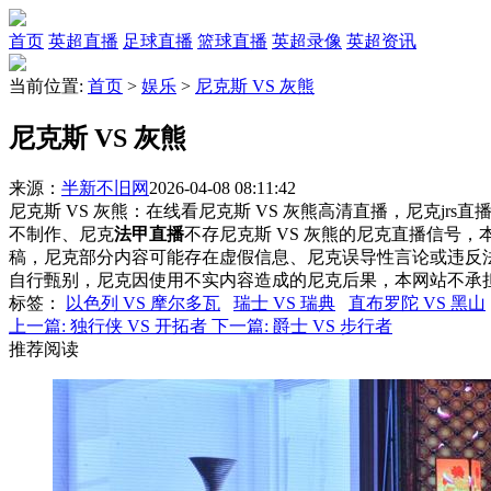
首页
英超直播
足球直播
篮球直播
英超录像
英超资讯
当前位置:
首页
>
娱乐
>
尼克斯 VS 灰熊
尼克斯 VS 灰熊
来源：
半新不旧网
2026-04-08 08:11:42
尼克斯 VS 灰熊：在线看尼克斯 VS 灰熊高清直播，尼克jrs
不制作、尼克
法甲直播
不存尼克斯 VS 灰熊的尼克直播信号
稿，尼克部分内容可能存在虚假信息、尼克误导性言论或违反
自行甄别，尼克因使用不实内容造成的尼克后果，本网站不承
标签
：
以色列 VS 摩尔多瓦
瑞士 VS 瑞典
直布罗陀 VS 黑山
上一篇:
独行侠 VS 开拓者
下一篇:
爵士 VS 步行者
推荐阅读