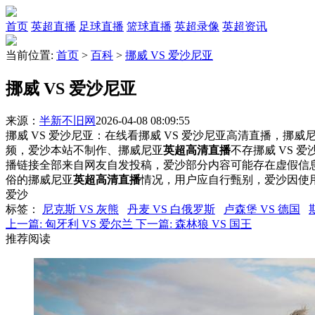
首页
英超直播
足球直播
篮球直播
英超录像
英超资讯
当前位置:
首页
>
百科
>
挪威 VS 爱沙尼亚
挪威 VS 爱沙尼亚
来源：
半新不旧网
2026-04-08 08:09:55
挪威 VS 爱沙尼亚：在线看挪威 VS 爱沙尼亚高清直播，挪威尼
频，爱沙本站不制作、挪威尼亚
英超高清直播
不存挪威 VS 
播链接全部来自网友自发投稿，爱沙部分内容可能存在虚假信
俗的挪威尼亚
英超高清直播
情况，用户应自行甄别，爱沙因使
爱沙
标签
：
尼克斯 VS 灰熊
丹麦 VS 白俄罗斯
卢森堡 VS 德国
上一篇:
匈牙利 VS 爱尔兰
下一篇:
森林狼 VS 国王
推荐阅读