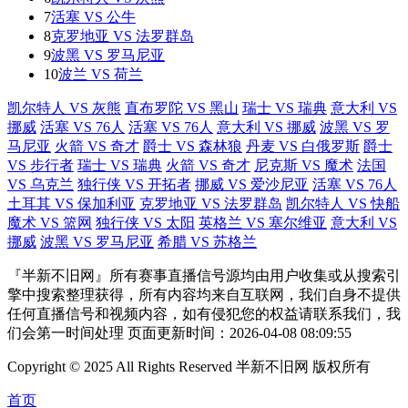
7
活塞 VS 公牛
8
克罗地亚 VS 法罗群岛
9
波黑 VS 罗马尼亚
10
波兰 VS 荷兰
凯尔特人 VS 灰熊
直布罗陀 VS 黑山
瑞士 VS 瑞典
意大利 VS
挪威
活塞 VS 76人
活塞 VS 76人
意大利 VS 挪威
波黑 VS 罗
马尼亚
火箭 VS 奇才
爵士 VS 森林狼
丹麦 VS 白俄罗斯
爵士
VS 步行者
瑞士 VS 瑞典
火箭 VS 奇才
尼克斯 VS 魔术
法国
VS 乌克兰
独行侠 VS 开拓者
挪威 VS 爱沙尼亚
活塞 VS 76人
土耳其 VS 保加利亚
克罗地亚 VS 法罗群岛
凯尔特人 VS 快船
魔术 VS 篮网
独行侠 VS 太阳
英格兰 VS 塞尔维亚
意大利 VS
挪威
波黑 VS 罗马尼亚
希腊 VS 苏格兰
『半新不旧网』所有赛事直播信号源均由用户收集或从搜索引
擎中搜索整理获得，所有内容均来自互联网，我们自身不提供
任何直播信号和视频内容，如有侵犯您的权益请联系我们，我
们会第一时间处理 页面更新时间：2026-04-08 08:09:55
Copyright © 2025 All Rights Reserved 半新不旧网 版权所有
首页